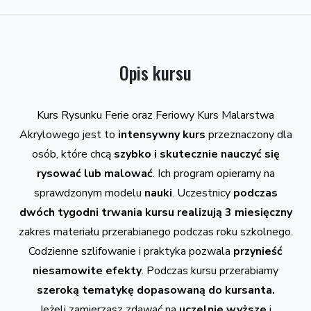
Opis kursu
Kurs Rysunku Ferie oraz Feriowy Kurs Malarstwa
Akrylowego jest to
intensywny kurs
przeznaczony dla
osób, które chcą
szybko i skutecznie nauczyć się
rysować lub malować
. Ich program opieramy na
sprawdzonym modelu
nauki
. Uczestnicy
podczas
dwóch tygodni trwania kursu realizują 3 miesięczny
zakres materiału przerabianego podczas roku szkolnego.
Codzienne szlifowanie i praktyka pozwala
przynieść
niesamowite efekty
. Podczas kursu przerabiamy
szeroką tematykę dopasowaną do kursanta.
Jeżeli zamierzasz zdawać na
uczelnie wyższe
i