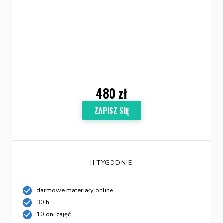
480 zł
ZAPISZ SIĘ
II TYGODNIE
darmowe materiały online
30 h
10 dni zajęć