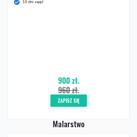
10 dni zajęć
900 zł.
960 zł.
ZAPISZ SIĘ
Malarstwo