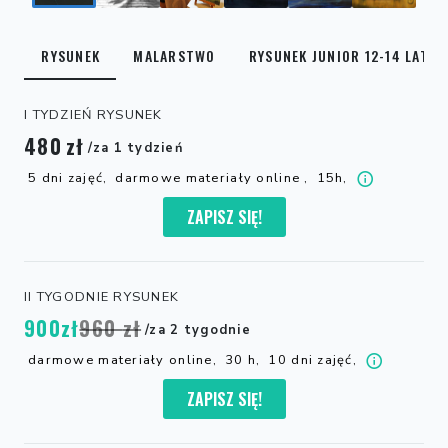
RYSUNEK
MALARSTWO
RYSUNEK JUNIOR 12-14 LAT
I TYDZIEŃ RYSUNEK
480
zł
/za 1 tydzień
5 dni zajęć,
darmowe materiały online ,
15h,
ZAPISZ SIĘ!
II TYGODNIE RYSUNEK
900
zł
960
zł
/za 2 tygodnie
darmowe materiały online,
30 h,
10 dni zajęć,
ZAPISZ SIĘ!