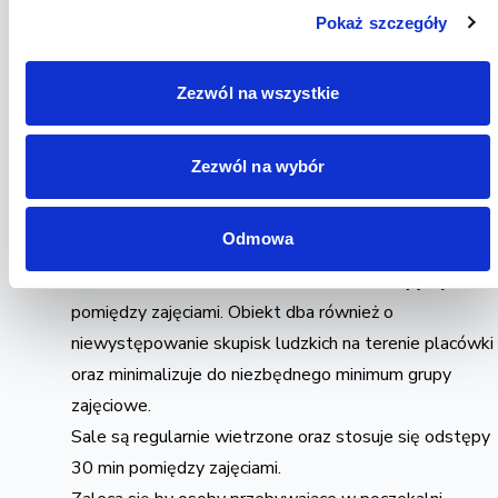
Obiekt dopuszcza możliwość poproszenia o opuszczen
Pokaż szczegóły
klientów, którzy w rażący sposób naruszają zasady
bezpieczeństwa, po uprzednim upomnieniu go przez
personel.
Zezwól na wszystkie
Obiekt udostępnia klientom możliwość deklaracji ich
aktualnego stanu zdrowia oraz zastrzeżeń z tym
Zezwól na wybór
związanych. Klient składa taką deklaracje w formie
oświadczenia.
Odmowa
Grupy klientów są najbardziej jak to tylko obiektywnie
możliwe, izolowane od siebie i nie kontaktują się
pomiędzy zajęciami. Obiekt dba również o
niewystępowanie skupisk ludzkich na terenie placówki
oraz minimalizuje do niezbędnego minimum grupy
zajęciowe.
Sale są regularnie wietrzone oraz stosuje się odstępy
30 min pomiędzy zajęciami.