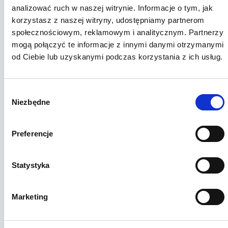
obecnie obowiązujących aktów prawnych, względem
analizować ruch w naszej witrynie. Informacje o tym, jak
obowiązku dezynfekcji obiektów udostępnianych
korzystasz z naszej witryny, udostępniamy partnerom
klientom w ramach realizacji usługi.
społecznościowym, reklamowym i analitycznym. Partnerzy
Obiekt udostępnił dozowniki z płynem do dezynfekcji r
mogą połączyć te informacje z innymi danymi otrzymanymi
są one dostępne dla klientów w obszarze wejścia oraz
od Ciebie lub uzyskanymi podczas korzystania z ich usług.
przy wyjściu z toalet oraz każdej sali.
Obiekt zapewnia dezynfekcje wymienioną w pkt. 9, jak 
Wybór
w szczególnych przypadkach udostępni środki do
Niezbędne
zgody
dezynfekcji klientowi, z odpowiednią instrukcją ich
poprawnego użytkowania.
Preferencje
Obiekt zaleca się w miarę możliwości korzystanie prze
klientów z własnych pomocy naukowych i przyborów
Statystyka
osobistych.
Obiekt zapewnia, tak często jak to tylko obiektywnie
Marketing
możliwe, dezynfekcje węzłów sanitarnych, holu, toalet 
stref, z których korzysta klient.