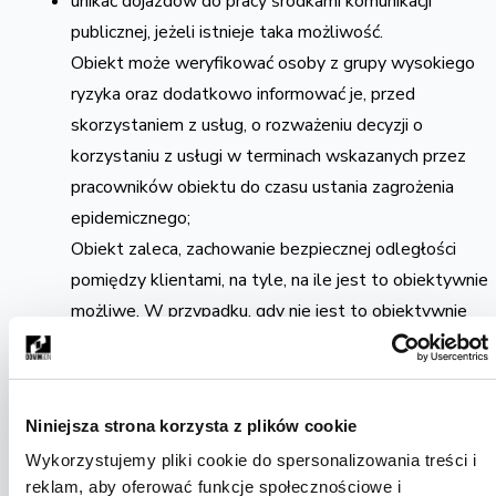
unikać dojazdów do pracy środkami komunikacji
publicznej, jeżeli istnieje taka możliwość.
Obiekt może weryfikować osoby z grupy wysokiego
ryzyka oraz dodatkowo informować je, przed
skorzystaniem z usług, o rozważeniu decyzji o
korzystaniu z usługi w terminach wskazanych przez
pracowników obiektu do czasu ustania zagrożenia
epidemicznego;
Obiekt zaleca, zachowanie bezpiecznej odległości
pomiędzy klientami, na tyle, na ile jest to obiektywnie
możliwe. W przypadku, gdy nie jest to obiektywnie
możliwe, zaleca się jak najmniejszy kontakt i unikać go
tak często, jak to tylko możliwe, zgodnie z
obowiązującym prawem.
Niniejsza strona korzysta z plików cookie
Obiekt dochowa wszelkiej staranności w kontekście
Wykorzystujemy pliki cookie do spersonalizowania treści i
bezpiecznej stanowisk pracy oraz dostosuje się do
reklam, aby oferować funkcje społecznościowe i