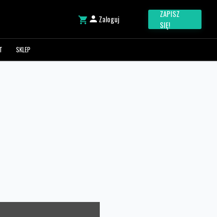
ZAPISZ
Zaloguj
SIĘ!
T
SKLEP