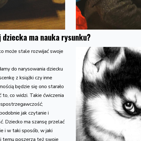
j dziecka ma nauka rysunku?
ko może stale rozwijać swoje
damy do narysowania dziecku
scenkę z książki czy inne
ością będzie się ono starało
 to, co widzi. Takie ćwiczenia
u spostrzegawczość;
odobnie jak czytanie i
ść. Dziecko ma szansę przelać
ie i w taki sposób, w jaki
ki temu poszerza też swoje