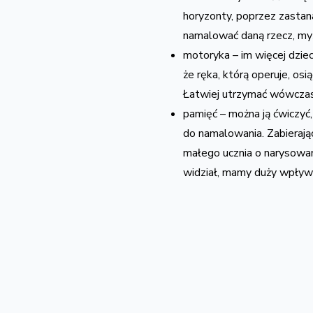
horyzonty, poprzez zastana
namalować daną rzecz, myś
motoryka – im więcej dziec
że ręka, którą operuje, os
Łatwiej utrzymać wówczas
pamięć – można ją ćwiczyć,
do namalowania. Zabierając
małego ucznia o narysowan
widział, mamy duży wpływ 