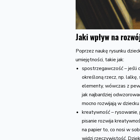
Jaki wpływ na rozwó
Poprzez naukę rysunku dziec
umiejętności, takie jak:
spostrzegawczość – jeśli 
określoną rzecz, np. lalkę, 
elementy, wówczas z pewn
jak najbardziej odwzorować
mocno rozwijają w dzieck
kreatywność – rysowanie, p
pisanie rozwija kreatywno
na papier to, co nosi w sob
widzi rzeczywistość. Dzię