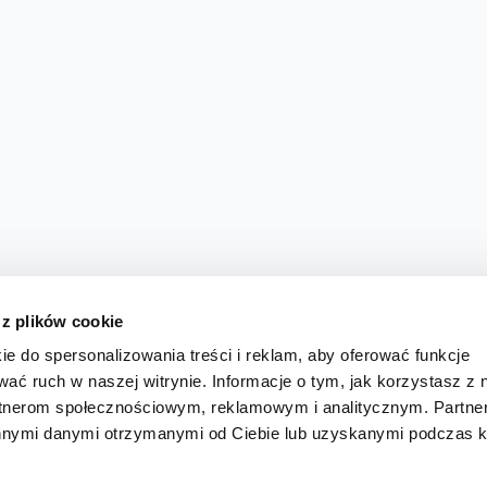
 z plików cookie
ie do spersonalizowania treści i reklam, aby oferować funkcje
wać ruch w naszej witrynie. Informacje o tym, jak korzystasz z 
rtnerom społecznościowym, reklamowym i analitycznym. Partn
innymi danymi otrzymanymi od Ciebie lub uzyskanymi podczas k
KURS RYSUNKU GDAŃSK
KURSY ONLINE
ARTYKUŁY
GALERIA
KONKURSY
KONTAKT
SKLEP
INNE