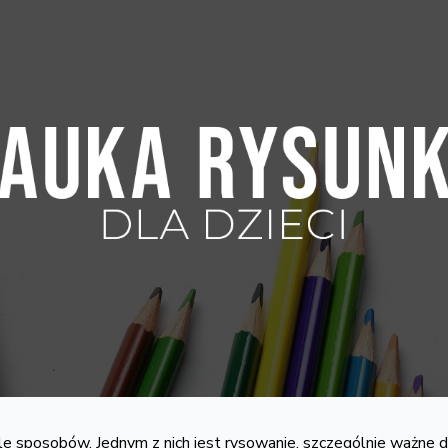
le sposobów. Jednym z nich jest rysowanie, szczególnie ważne 