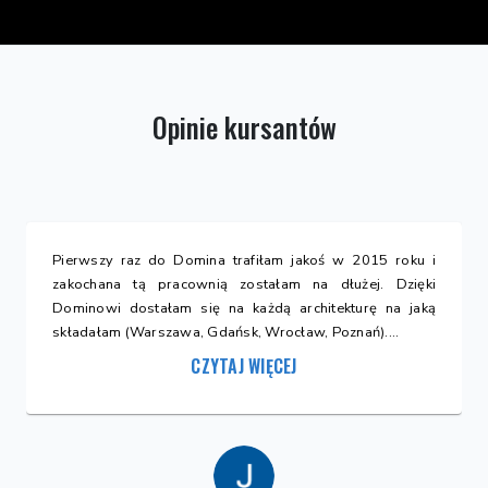
Opinie kursantów
afiłam jakoś w 2015 roku i
Atmosfera, atmosfera i raz j
ostałam na dłużej. Dzięki
Szlifowałem swoje umiejętn
każdą architekturę na jaką
pracowniach, ale nigdzie nie znal
k, Wrocław, Poznań)....
motywującej grupy rysowników. 
którzy ...
 WIĘCEJ
CZYTAJ WIĘCE