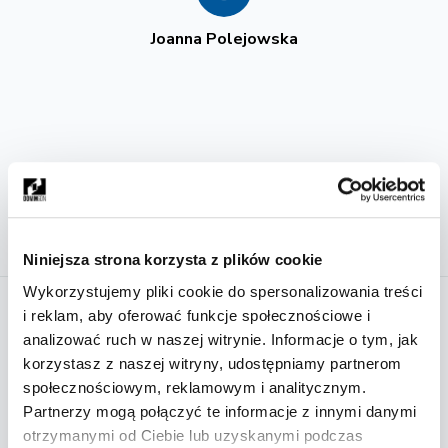
olejowska
Michał Deja
Niniejsza strona korzysta z plików cookie
 swobodna atmosfera, dzięki
Wykorzystujemy pliki cookie do spersonalizowania treści
ścią pracuje się na zajęciach.
Serdecznie polecam, jak ktoś 
i reklam, aby oferować funkcje społecznościowe i
alne podejście, można śmiało
wymarzone studia, Domin całkowic
analizować ruch w naszej witrynie. Informacje o tym, jak
Prace naszych kursantów
im si...
ludzi którzy doradzą ci i odpowiedz
korzystasz z naszej witryny, udostępniamy partnerom
dotyczące studiów.No i po pół roku 
 WIĘCEJ
społecznościowym, reklamowym i analitycznym.
CZYTAJ WIĘCE
Partnerzy mogą połączyć te informacje z innymi danymi
otrzymanymi od Ciebie lub uzyskanymi podczas